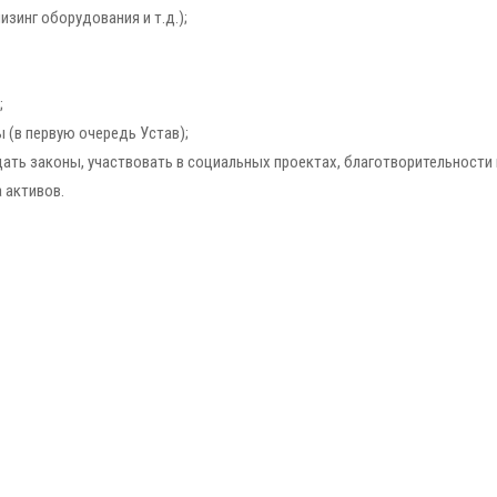
зинг оборудования и т.д.);
;
(в первую очередь Устав);
ть законы, участвовать в социальных проектах, благотворительности и 
 активов.