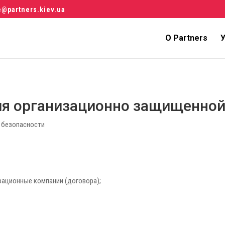
e@partners.kiev.ua
О Partners
У
ия организационно защищенной
 безопасности
рационные компании (договора);