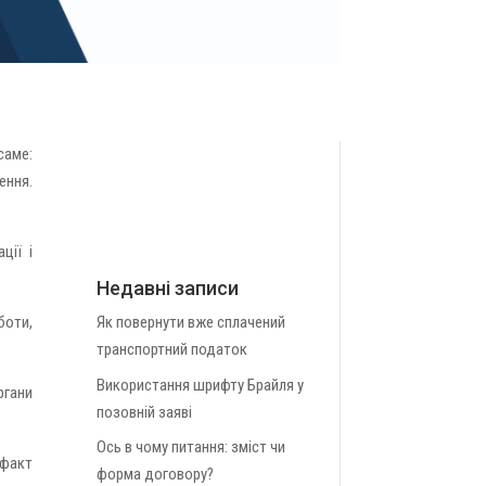
саме:
ення.
ції і
Недавні записи
Як повернути вже сплачений
боти,
транспортний податок
Використання шрифту Брайля у
ргани
позовній заяві
Ось в чому питання: зміст чи
 факт
форма договору?