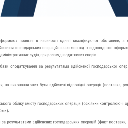
формою» полягає в наявності однієї кваліфікуючої обставини, а 
ійснення господарських операцій незалежно від їх відповідного оформл
дміністративних судів, при розгляді податкових спорів.
ази оподаткування за результатами здійсненої господарської опера
, на виконання яких були здійснені відповідні операції (поставка, ро
ського обліку змісту господарських операцій (оскільки контролюючі о
блік);
ли за результатами здійснених господарських операцій (факт поставки,