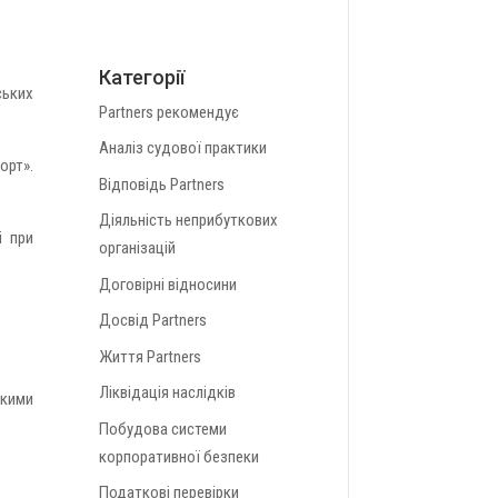
Категорії
ських
Partners рекомендує
Аналіз судової практики
орт».
Відповідь Partners
Діяльність неприбуткових
і при
організацій
Договірні відносини
Досвід Partners
Життя Partners
Ліквідація наслідків
акими
Побудова системи
корпоративної безпеки
Податкові перевірки