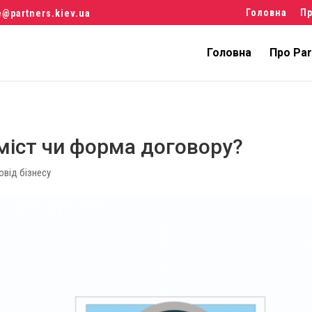
Головна
Пр
e@partners.kiev.ua
Головна
Про Par
зміст чи форма договору?
від бізнесу