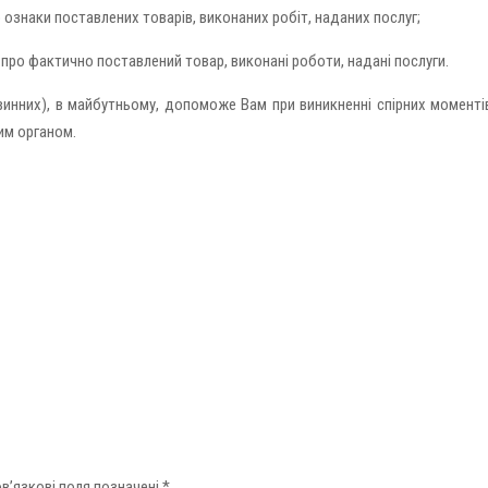
о ознаки поставлених товарів, виконаних робіт, наданих послуг;
 про фактично поставлений товар, виконані роботи, надані послуги.
инних), в майбутньому, допоможе Вам при виникненні спірних моменті
им органом.
в’язкові поля позначені
*