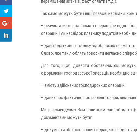
переміщення активів, факт оплати і т.д.).
Так само можуть бути і інші правові наслідки, крім т
– результати господарської операції не відповід
операцій; і як наслідок платнику податків необхі
– дані податкового обліку відображають зміст гос
Слово, яке так люблять говорити негласно співро
Для того, щоб довести обставини, які можуть с
оформленні господарської операції, необхідно зді
– змісту здійснених господарських операцій;
– даних про фактично поставлені товари, виконані 
Ми рекомендуємо Вам належним способом та фо
документами можуть бути:
– документи або показання свідків, які свідчать пр