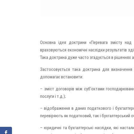
Основна ідея доктрини «Перевага змісту над 
враховуються економічні наслідки результатів зд
Така доктрина дуже часто згадується в рішеннях а
Застосовується така доктрина для визначення б
допомагає встановити:
– зміст договорів між суб’єктами господарювання
послуги і т.д.);
– відображення в даних податкового і бухгалтер
перевіряють як податковий, так і бухгалтерський о
– юридичні та бухгалтерські наслідки, які наста