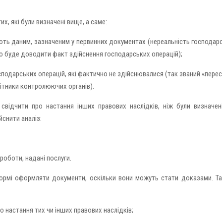
их, які були визначені вище, а саме:
ають даним, зазначеним у первинних документах (нереальність господар
дно буде доводити факт здійснення господарських операцій);
подарських операцій, які фактично не здійснювалися (так званий «перес
бітники контролюючих органів).
відчити про настання інших правових наслідків, ніж були визначен
йснити аналіз:
роботи, надані послуги.
рмі оформляти документи, оскільки вони можуть стати доказами. Т
о настання тих чи інших правових наслідків;