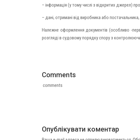
– інформація (у тому числі з відкритих джерел) пр
– дані, отримані від виробника або постачальника,
Належне оформлення документів (особливо -перв
розгляді в судовому порядку спору з контролююч
Comments
comments
Опублікувати коментар
Ваша e-mail адреса не оприлюднюватиметься.
Обо