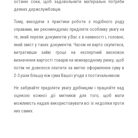
останні соки, щоб задовольнити матеріальні потреби
деяких держслужбовців.
Тому, виходячи з практики роботи з подібного роду
справами, ми рекомендуємо приділяти особливу увагу на
те, який перелік документів у Вас є в наявності і, головне,
який зміст у таких документів. Часом не варто скупитися,
витративши зайві гроші на експертний висновок
визначення вартості товарів на міжнародному ринку, щоб
потім не довелося платити за митне оформлення суму в
2-3 рази більшу ніж сума Вашої угоди з постачальником.
Не забувайте приділяти увагу дрібницям і працюйте над
оцінкою кожної дії митників для того, щоб мати
можливість надалі використовувати всі їх недоліки проти
них самих.