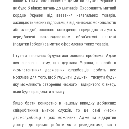
напасть. І ім’я такої напасті – це митна служба України. І
не було б ніяких питань до митників. Охороняють митний
кордон України від ввезення нелегальних товарів,
захищають чесних підприємців від нечесних монополістів
або ж недобросовісної конкуренції і природно стягують
передбачені законодавством обов’язкові платежі
(податки і збори) за митне оформлення таких товарів.
І тут-то і починає будуватися основна проблема. Адже
вся справа в тому, що держава Україна, в особі її
«компетентних» державних службовців, робить все
можливе для того, щоб глушити, душити і тиснути будь-
яку можливість створення чесного і відкритого бізнесу,
який буде працювати в чисту.
Якщо брати конкретно в нашому випадку доблесних
співробітників митної служби, то це самі «чесні»
держслужбовці з усіх можливих. Адже їм відкритий
доступ до прямої роботи як з резидентами, так і