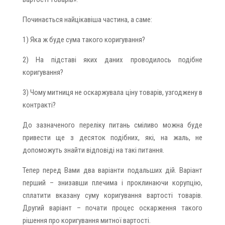
Починається найцікавіша частина, а саме:
1) Яка ж буде сума такого коригування?
2) На підставі яких даних проводилось подібне
коригування?
3) Чому митниця не оскаржувала ціну товарів, узгоджену в
контракті?
До зазначеного переліку питань сміливо можна буде
привести ще з десяток подібних, які, на жаль, не
допоможуть знайти відповіді на такі питання.
Тепер перед Вами два варіанти подальших дій. Варіант
перший – знизавши плечима і проклинаючи корупцію,
сплатити вказану суму коригування вартості товарів.
Другий варіант – почати процес оскарження такого
рішення про коригування митної вартості.