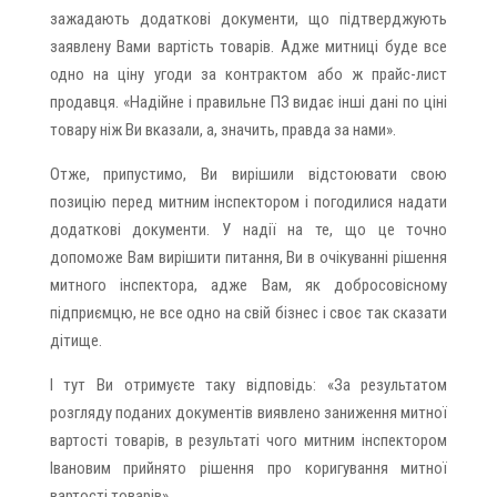
зажадають додаткові документи, що підтверджують
заявлену Вами вартість товарів. Адже митниці буде все
одно на ціну угоди за контрактом або ж прайс-лист
продавця. «Надійне і правильне ПЗ видає інші дані по ціні
товару ніж Ви вказали, а, значить, правда за нами».
Отже, припустимо, Ви вирішили відстоювати свою
позицію перед митним інспектором і погодилися надати
додаткові документи. У надії на те, що це точно
допоможе Вам вирішити питання, Ви в очікуванні рішення
митного інспектора, адже Вам, як добросовісному
підприємцю, не все одно на свій бізнес і своє так сказати
дітище.
І тут Ви отримуєте таку відповідь: «За результатом
розгляду поданих документів виявлено заниження митної
вартості товарів, в результаті чого митним інспектором
Івановим прийнято рішення про коригування митної
вартості товарів».