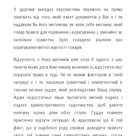
У другому випадку перспективи перемоги на пряму
залежать від того, який пакет документів у Вас є і чи
надавали Ви його митникам, як вели себе митники, який
товар брався для порівняння і коригування, і, звичайно ж,
наскільки грамотно було складено рішення про
коригування митної вартості товарів.
Відсутність з боку митників вже хоча б одного з цих
пунктів може дати Вам чималу можливість відстояти свої
порушені права в суді. Чи не малим фактором в такій
ситуації є і те, наскільки грамотний і компетентний в
такому питанні суддя, який розглядатиме Вашу справу.
Адже недостатньо лише прочитати митний кодекс і
кодекс адміністративного судочинства, щоб давати
належну оцінку діям обох сторін. Суддя повинен
практично відчути ситуацію. А, враховуючи ще й той
факт, що в подібного роду справах доводити правоту
своїх дій повинні саме співробітники митниці, суддя