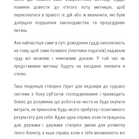
повинен довести до п’ятого поту митницю, щоб
переконатися в правоті їх дій або ж визначити, які були
допущені порушення законодавства та процедурних
питань.
Але найчастіше саме в суті доведення судді наполягають
на тому, щоб саме позивачі (платники податків) надавали
суду всі можливі і неможливі докази. У той час як
представники митниці будуть на засіданні плювати в
стелю.
Така тенденція створює ґрунт для недовіри до судової
системи з боку суб’єктів господарювання і призводить
бізнес до розуміння, що робота на чисто не буде окупати
витрати, не приносячи будь-якого прибутку і позитивного
результату для себе. Адже одна справа, коли ти працюєш
для держави і держава створює умови для розвитку
твого бізнесу, а інша справа, коли з тебе вичавлюють всі