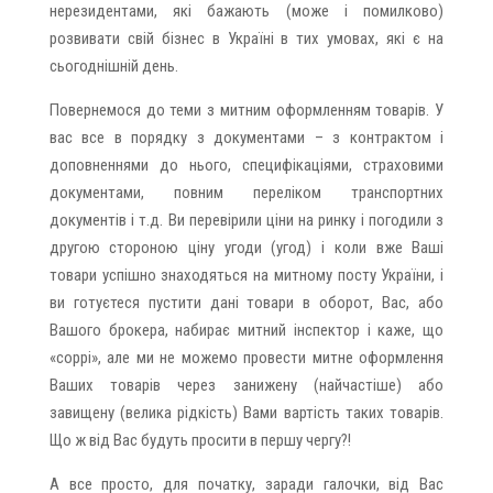
нерезидентами, які бажають (може і помилково)
розвивати свій бізнес в Україні в тих умовах, які є на
сьогоднішній день.
Повернемося до теми з митним оформленням товарів. У
вас все в порядку з документами – з контрактом і
доповненнями до нього, специфікаціями, страховими
документами, повним переліком транспортних
документів і т.д. Ви перевірили ціни на ринку і погодили з
другою стороною ціну угоди (угод) і коли вже Ваші
товари успішно знаходяться на митному посту України, і
ви готуєтеся пустити дані товари в оборот, Вас, або
Вашого брокера, набирає митний інспектор і каже, що
«соррі», але ми не можемо провести митне оформлення
Ваших товарів через занижену (найчастіше) або
завищену (велика рідкість) Вами вартість таких товарів.
Що ж від Вас будуть просити в першу чергу?!
А все просто, для початку, заради галочки, від Вас