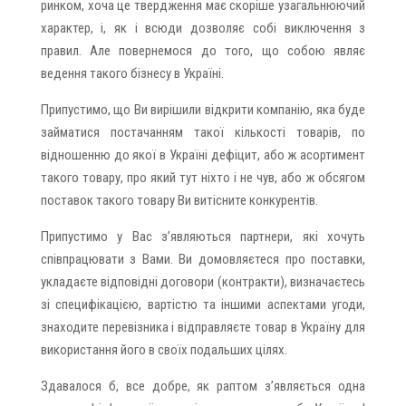
ринком, хоча це твердження має скоріше узагальнюючий
характер, і, як і всюди дозволяє собі виключення з
правил. Але повернемося до того, що собою являє
ведення такого бізнесу в Україні.
Припустимо, що Ви вирішили відкрити компанію, яка буде
займатися постачанням такої кількості товарів, по
відношенню до якої в Україні дефіцит, або ж асортимент
такого товару, про який тут ніхто і не чув, або ж обсягом
поставок такого товару Ви витісните конкурентів.
Припустимо у Вас з’являються партнери, які хочуть
співпрацювати з Вами. Ви домовляєтеся про поставки,
укладаєте відповідні договори (контракти), визначаєтесь
зі специфікацією, вартістю та іншими аспектами угоди,
знаходите перевізника і відправляєте товар в Україну для
використання його в своїх подальших цілях.
Здавалося б, все добре, як раптом з’являється одна