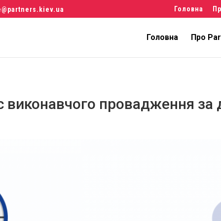
Головна
Пр
e@partners.kiev.ua
Головна
Про Par
ас виконавчого провадження за