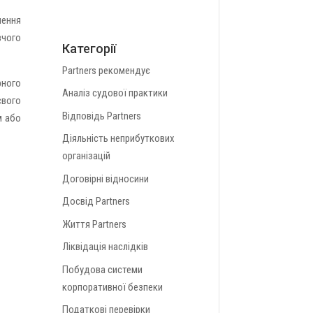
лення
вчого
Категорії
Partners рекомендує
рного
Аналіз судової практики
свого
Відповідь Partners
м або
Діяльність неприбуткових
організацій
Договірні відносини
Досвід Partners
Життя Partners
Ліквідація наслідків
Побудова системи
корпоративної безпеки
Податкові перевірки