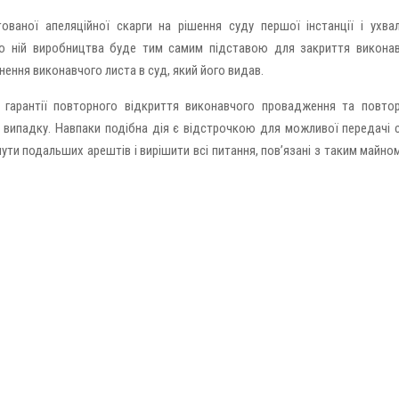
ованої апеляційної скарги на рішення суду першої інстанції і ухва
по ній виробництва буде тим самим підставою для закриття викона
нення виконавчого листа в суд, який його видав.
 гарантії повторного відкриття виконавчого провадження та повто
випадку. Навпаки подібна дія є відстрочкою для можливої ​​передачі 
нути подальших арештів і вирішити всі питання, пов’язані з таким майно