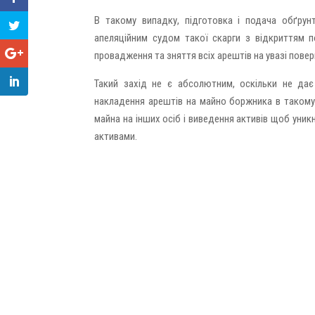
В такому випадку, підготовка і подача обґрунт
апеляційним судом такої скарги з відкриттям 
провадження та зняття всіх арештів на увазі повер
Такий захід не є абсолютним, оскільки не дає
накладення арештів на майно боржника в такому 
майна на інших осіб і виведення активів щоб уник
активами.