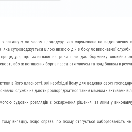
ою затягнуту за часом процедуру, яка спрямована на задоволення 
та яка супроводжується цілою низкою дій з боку як виконавчої служби, 
 процедура, що затяглася на роки і не дає боржнику спокійно ж
ності, або ж погашення боргів перед стягувачем та придбанням в резул
иви в його власності, які необхідні йому для ведення своєї господар
виконавчої служби не дають розпоряджатися таким майном / активами віл
могою судових розглядів є оскарження рішення, за яким у виконавч
в тому випадку, якщо справа, по якому стягується заборгованість не