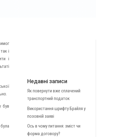
вимог
так і
ити і
ьтаті
Недавні записи
ської
Як повернути вже сплачений
ьно.
транспортний податок
у був
Використання шрифту Брайля у
позовній заяві
Ось в чому питання: зміст чи
 була
форма договору?