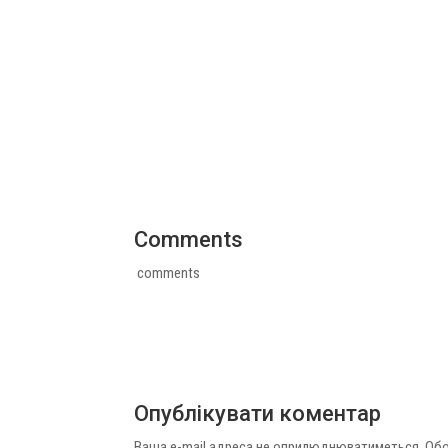
Comments
comments
Опублікувати коментар
Ваша e-mail адреса не оприлюднюватиметься.
Обо