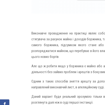
Виконавче провадження на практиці являє соб
стягувача за рахунок майна і доходів боржника, 
самого боржника, підсумком якого стане або
розпоряджатися майном, що перебуває в його влас
цього нових боргів.
Але що ж робити якщо у боржника є майно або акт
діяльності без зайвих проблем і арештів з боку 
Одним з таких способів зняття арешту за допо
направлений виконавчий лист, в апеляційному суді.
Даний варіант буде реальний зрозуміло тільки 
розглянута далі ніж в суді першої інстанції.